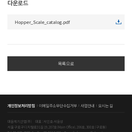
다운로드
Hopper_Scale_catalog.pdf
목록으로
개인정보처리방침
이메일주소무단수집거부
사업안내
오시는 길
대윤계기산업(주)
대표 : 서인호∙서윤성
서울 구로구 디지털로31길 19, 207호(Main Office), 206호, 308호 (구로동)