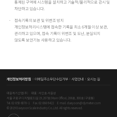
통제된 구역에 시스템을 설치하고 기술적/물리적으로 감시 및
차단하고 있습니다.
접속기록의 보관 및 위변조 방지
개인정보처리시스템에 접속한 기록을 최소 6개월 이상 보관,
관리하고 있으며, 접속 기록이 위변조 및 도난, 분실되지
않도록 보안기능 사용하고 있습니다.
개인정보처리방침
이메일주소무단수집거부
사업안내
오시는 길
대윤계기산업(주)
대표 : 서인호∙서윤성
서울 구로구 디지털로31길 19, 207호(Main Office), 206호, 308호 (구로동)
Tel. 02-858-6870~1
Fax. 02-866-9422
E-mail. daeyoon@dymeter.com
© 2019 Daeyoon Scale Industry Co.,Ltd. All rights reserved.